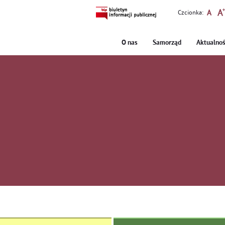
Czcionka:
O nas
Samorząd
Aktualnoś