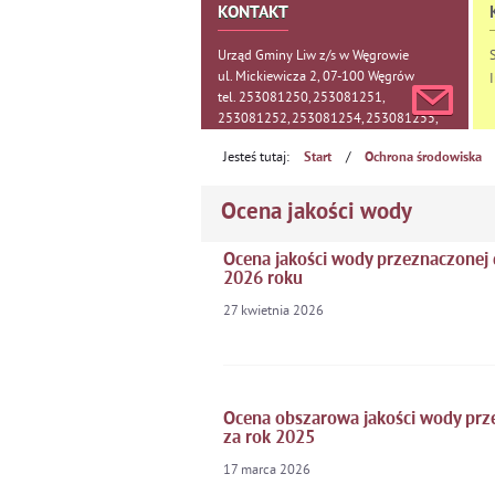
KONTAKT
Urząd Gminy Liw z/s w Węgrowie
ul. Mickiewicza 2, 07-100 Węgrów
tel. 253081250, 253081251,
253081252, 253081254, 253081255,
253081256, 253081257
Jesteś tutaj:
/
Start
Ochrona środowiska
Ocena jakości wody
Ocena jakości wody przeznaczonej
2026 roku
27
kwietnia
2026
Ocena obszarowa jakości wody prze
za rok 2025
17
marca
2026