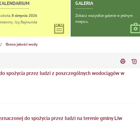
KALENDARIUM
GALERIA
Sobota,
Zobacz wszystkie galerie w jednym
8
sierpnia
2026
miejscu.
Imieniny: Izy, Rajmunda
/
Ocena jakości wody
 do spożycia przez ludzi z poszczególnych wodociągów w
znaczonej do spożycia przez ludzi na terenie gminy Liw