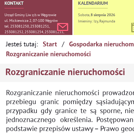
KONTAKT
KALENDARIUM
Urząd Gminy Liw z/s w Węgrowie
Sobota,
8
sierpnia
2026
ul. Mickiewicza 2, 07-100 Węgrów
Imieniny: Izy, Rajmunda
tel. 253081250, 253081251,
253081252, 253081254, 253081255,
253081256, 253081257
Jesteś tutaj:
/
Start
Gospodarka nieruchomo
Rozgraniczanie nieruchomości
Rozgraniczanie nieruchomości
Rozgraniczanie nieruchomości prowadzon
przebiegu granic pomiędzy sąsiadujący
przypadku gdy granice te są sporne, ni
jednoznacznego określenia. Postępowa
podstawie przepisów ustawy – Prawo geode