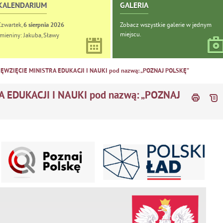
KALENDARIUM
GALERIA
Czwartek,
Zobacz wszystkie galerie w jednym
6
sierpnia
2026
miejscu.
Imieniny: Jakuba, Sławy
ĘWZIĘCIE MINISTRA EDUKACJI I NAUKI pod nazwą: „POZNAJ POLSKĘ”
 EDUKACJI I NAUKI pod nazwą: „POZNAJ