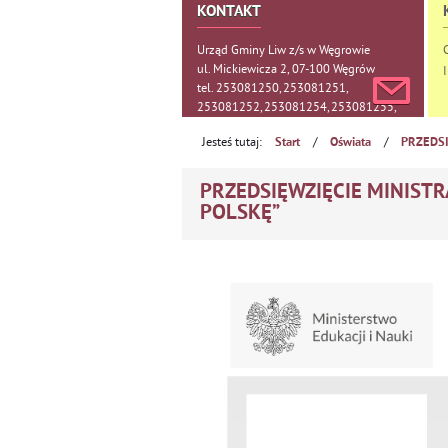
KONTAKT
Urząd Gminy Liw z/s w Węgrowie
ul. Mickiewicza 2, 07-100 Węgrów
tel. 253081250, 253081251,
253081252, 253081254, 253081255,
253081256, 253081257
Jesteś tutaj:
/
/
Start
Oświata
PRZEDSI
PRZEDSIĘWZIĘCIE MINISTRA
POLSKĘ”