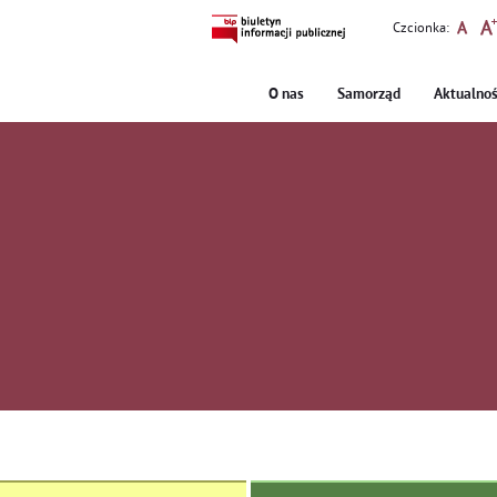
Czcionka:
O nas
Samorząd
Aktualnoś